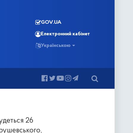
GOV.UA
Електронний кабінет
Українською
удеться 26
Грушевського,