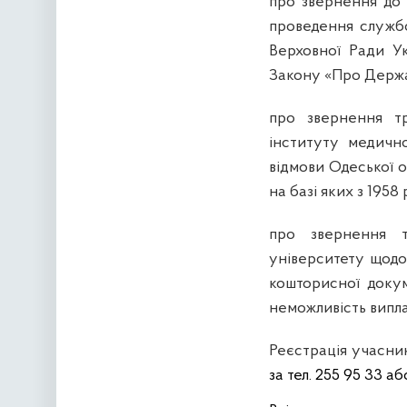
про звернення до 
проведення служб
Верховної Ради Ук
Закону «Про Держа
про звернення тр
інституту медично
відмови Одеської о
на базі яких з 1958
про звернення т
університету щодо
кошторисної докум
неможливість випл
Реєстрація учасни
за т
ел. 255 95 33 аб