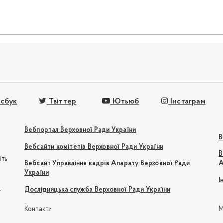
сбук
Твіттер
Ютьюб
Інстаграм
Вебпортал Верховної Ради України
В
Вебсайти комітетів Верховної Ради України
В
іть
Вебсайт Управління кадрів Апарату Верховної Ради
А
України
І
e
Дослідницька служба Верховної Ради України
Контакти
М