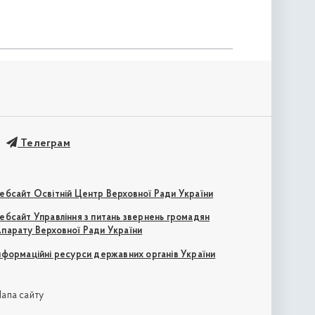
Телеграм
ебсайт Освітній Центр Верховної Ради України
ебсайт Управління з питань звернень громадян
парату Верховної Ради України
нформаційні ресурси державних органів України
апа сайту