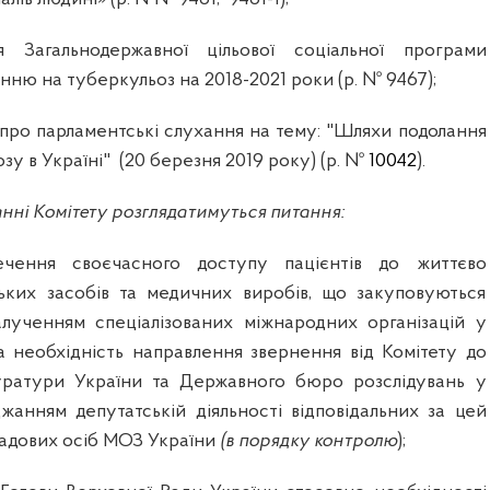
 Загальнодержавної цільової соціальної програми
нню на туберкульоз на 2018-2021 роки (р. № 9467);
про парламентські слухання на тему: "Шляхи подолання
зу в Україні"
(20 березня 2019 року)
(р. №
10042
).
данні Комітету розглядатимуться питання:
ечення своєчасного доступу пацієнтів до життєво
ьких засобів та медичних виробів, що закуповуються
лученням спеціалізованих міжнародних організацій у
та необхідність направлення звернення від Комітету до
уратури України та Державного бюро розслідувань у
джанням депутатській діяльності відповідальних за цей
адових осіб МОЗ України
(в порядку контролю
);