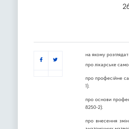
2
на якому розглядат
Поділитись
про лікарське само
про професійне са
1);
про основи профес
8250-2);
про внесення змін
анатомічних матері