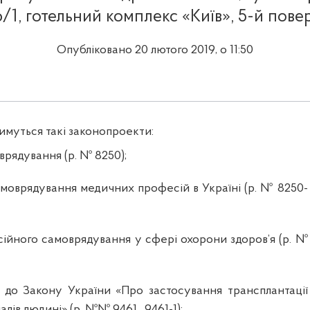
6/1, готельний комплекс «Київ», 5-й повер
Опубліковано 20 лютого 2019, о 11:50
имуться такі законопроекти
:
врядування (р. № 8250);
моврядування медичних професій в Україні (р. № 8250-
ійного самоврядування у сфері охорони здоров’я (р. №
 до Закону України «Про застосування трансплантації
алів людині» (р. №№ 9461,
9461-1);