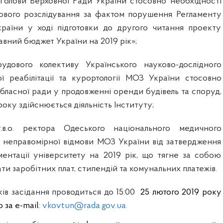
Голови Верховної Ради України стосовно необхідності
ового розслідування за фактом порушення Регламенту
раїни у ході підготовки до другого читання проекту
вний бюджет України на 2019 рік»;
удового колективу Українського науково-дослідного
ї реабілітації та курортології МОЗ України стосовно
бласної ради у продовженні оренди будівель та споруд,
 року здійснюється діяльність Інституту;
.в.о. ректора Одеського національного медичного
 неправомірної відмови МОЗ України від затвердження
ентації університету на 2019 рік, що тягне за собою
ати заробітни
х плат, стипендій та комунальних платежів.
ків засідання проводиться до
15
:00
25 лютого
2019 року
о за е-mail
: vkovtun@rada.gov.ua.