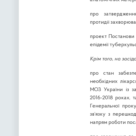
про затвердження
протидії захворюва
проект Постанови 
епідемії туберкульо
Крім того, на засі
про стан
забезп
необхідних лікарс
МОЗ України із за
2016-2018 роках, 
Генеральної прок
зв’язку з перешко
напрям роботи пос