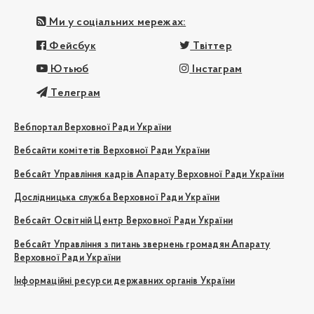
Ми у соціальних мережах:
Фейсбук
Твіттер
Ютьюб
Інстаграм
Телеграм
Вебпортал Верховної Ради України
Вебсайти комітетів Верховної Ради України
Вебсайт Управління кадрів Апарату Верховної Ради України
Дослідницька служба Верховної Ради України
Вебсайт Освітній Центр Верховної Ради України
Вебсайт Управління з питань звернень громадян Апарату
Верховної Ради України
Інформаційні ресурси державних органів України