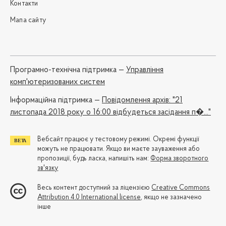
Контакти
Мапа сайту
Програмно-технічна підтримка —
Управління
комп'ютеризованих систем
Iнформаційна підтримка —
Повідомлення архів: "21
листопада 2018 року о 16:00 відбудеться засідання п�..."
Вебсайт працює у тестовому режимі. Окремі функції
можуть не працювати. Якщо ви маєте зауваження або
пропозиції, будь ласка, напишіть нам:
Форма зворотного
зв'язку
Весь контент доступний за ліцензією
Creative Commons
Attribution 4.0 International license
, якщо не зазначено
інше