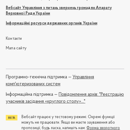
Вебсайт Управління з питань звернень громадян Апарату
Верховної Ради України
Інформаційні ресурси державних органів України
Контакти
Мапа сайту
Програмно-технічна підтримка —
Управління
комп'ютеризованих систем
Iнформаційна підтримка —
Повідомлення архів: "Реєстрацію
учасників засідання «круглого столу»..."
Вебсайт працює у тестовому режимі. Окремі функції
можуть не працювати. Якщо ви маєте зауваження або
пропозиції, будь ласка, напишіть нам:
Форма зворотного