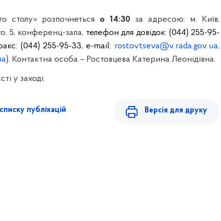
ого столу» розпочнеться
о 14:30
за адресою:
м
. Київ,
го, 5, конференц-зала,
телефон для довідок:
(044) 255-95-
/факс: (044) 255-95-33,
е-mail:
rostovtseva
@
v
.
rada
.
gov
.
ua
,
ua
). Контактна особа – Ростовцева Катерина Леонідівна.
ті у заході.
списку публікацій
Версія для друку