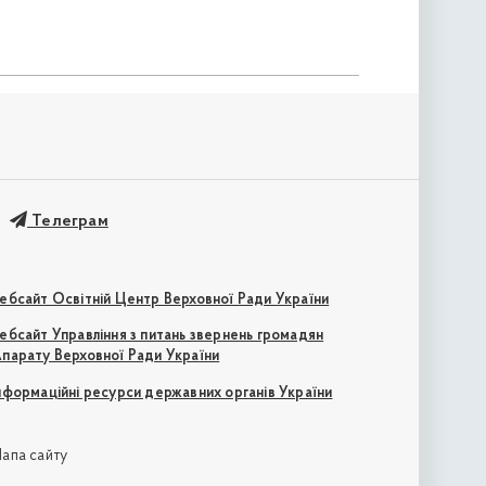
Телеграм
ебсайт Освітній Центр Верховної Ради України
ебсайт Управління з питань звернень громадян
парату Верховної Ради України
нформаційні ресурси державних органів України
апа сайту