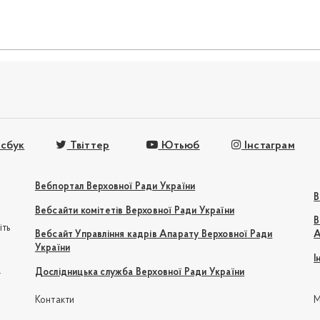
сбук
Твіттер
Ютьюб
Інстаграм
Вебпортал Верховної Ради України
В
Вебсайти комітетів Верховної Ради України
В
іть
Вебсайт Управління кадрів Апарату Верховної Ради
А
України
І
e
Дослідницька служба Верховної Ради України
Контакти
М