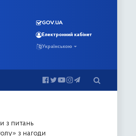
GOV.UA
Електронний кабінет
Українською
и з питань
олу» з нагоди