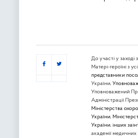
До участі у заході
Поділитись
Матері-героїні з ус
представники посол
України,
Уповноваж
Уповноважений Пре
Адміністрації През
Міністерства охоро
України, Міністерст
України, інших заін
академії медичних 