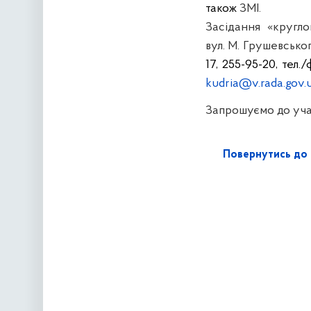
також
ЗМІ.
Засідання «кругл
вул. М. Грушевсько
17, 255-95-20, тел.
k
udria@v.rada.gov.
Запрошуємо до учас
Повернутись до 