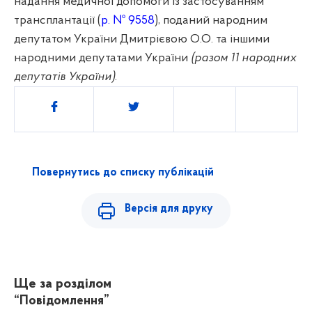
надання медичної допомоги із застосуванням
трансплантації (
р. № 9558
), поданий народним
депутатом України Дмитрієвою О.О. та іншими
народними депутатами України
(разом 11 народних
депутатів України)
.
Поділитись
Повернутись до списку публікацій
Версія для друку
Ще за розділом
“Повідомлення”