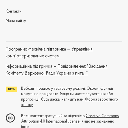
Контакти
Мапа сайту
Програмно-технічна підтримка —
Управління
комп'ютеризованих систем
Iнформаційна підтримка —
Повідомлення: "Засідання
Комітету Верховної Ради України з пита..."
Вебсайт працює у тестовому режимі. Окремі функції
можуть не працювати. Якщо ви маєте зауваження або
пропозиції, будь ласка, напишіть нам:
Форма зворотного
зв'язку
Весь контент доступний за ліцензією
Creative Commons
Attribution 4.0 International license
, якщо не зазначено
інше