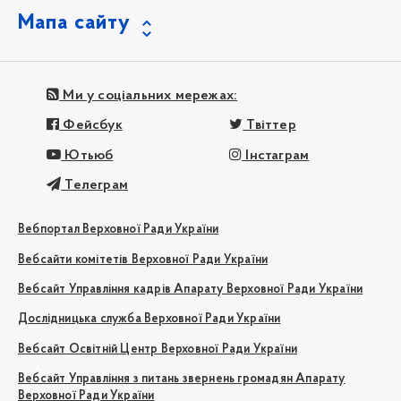
Мапа сайту
Ми у соціальних мережах:
Фейсбук
Твіттер
Ютьюб
Інстаграм
Телеграм
Вебпортал Верховної Ради України
Вебсайти комітетів Верховної Ради України
Вебсайт Управління кадрів Апарату Верховної Ради України
Дослідницька служба Верховної Ради України
Вебсайт Освітній Центр Верховної Ради України
Вебсайт Управління з питань звернень громадян Апарату
Верховної Ради України