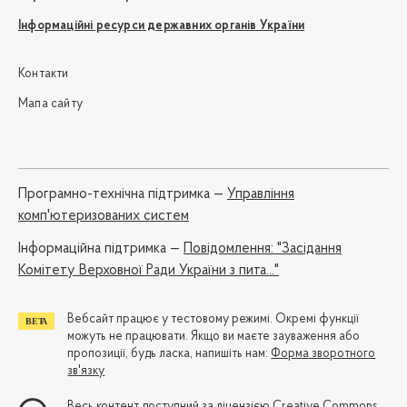
Інформаційні ресурси державних органів України
Контакти
Мапа сайту
Програмно-технічна підтримка —
Управління
комп'ютеризованих систем
Iнформаційна підтримка —
Повідомлення: "Засідання
Комітету Верховної Ради України з пита..."
Вебсайт працює у тестовому режимі. Окремі функції
можуть не працювати. Якщо ви маєте зауваження або
пропозиції, будь ласка, напишіть нам:
Форма зворотного
зв'язку
Весь контент доступний за ліцензією
Creative Commons