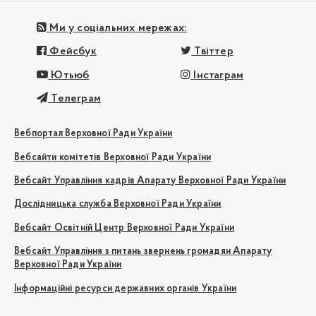
Ми у соціальних мережах:
Фейсбук
Твіттер
Ютьюб
Інстаграм
Телеграм
Вебпортал Верховної Ради України
Вебсайти комітетів Верховної Ради України
Вебсайт Управління кадрів Апарату Верховної Ради України
Дослідницька служба Верховної Ради України
Вебсайт Освітній Центр Верховної Ради України
Вебсайт Управління з питань звернень громадян Апарату
Верховної Ради України
Інформаційні ресурси державних органів України