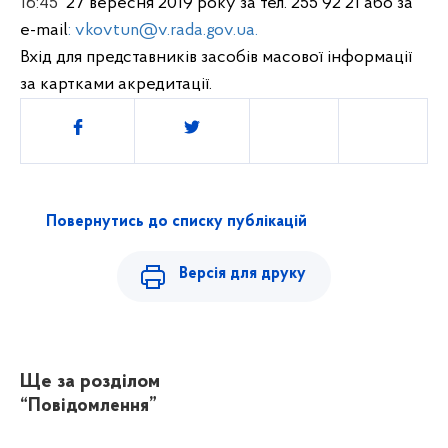
16
:45
27 вересня
2019 року за т
ел. 255 92 21 або за
е-mail
: vkovtun@v.rada.gov.ua.
Вхід для представників засобів масової інформації
за картками акредитації.
Поділитись
Повернутись до списку публікацій
Версія для друку
Ще за розділом
“Повідомлення”