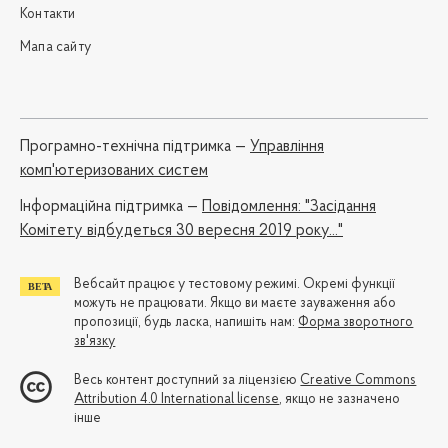
Контакти
Мапа сайту
Програмно-технічна підтримка —
Управління
комп'ютеризованих систем
Iнформаційна підтримка —
Повідомлення: "Засідання
Комітету відбудеться 30 вересня 2019 року..."
Вебсайт працює у тестовому режимі. Окремі функції
можуть не працювати. Якщо ви маєте зауваження або
пропозиції, будь ласка, напишіть нам:
Форма зворотного
зв'язку
Весь контент доступний за ліцензією
Creative Commons
Attribution 4.0 International license
, якщо не зазначено
інше