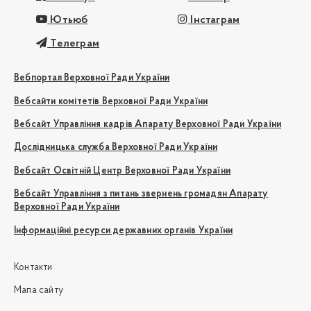
Ютьюб
Інстаграм
Телеграм
Вебпортал Верховної Ради України
Вебсайти комітетів Верховної Ради України
Вебсайт Управління кадрів Апарату Верховної Ради України
Дослідницька служба Верховної Ради України
Вебсайт Освітній Центр Верховної Ради України
Вебсайт Управління з питань звернень громадян Апарату
Верховної Ради України
Інформаційні ресурси державних органів України
Контакти
Мапа сайту