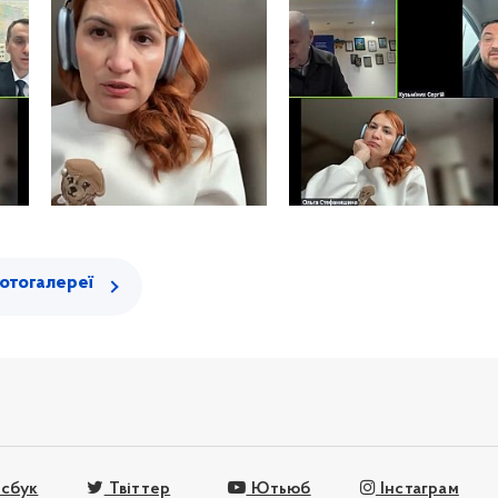
отогалереї
сбук
Твіттер
Ютьюб
Інстаграм