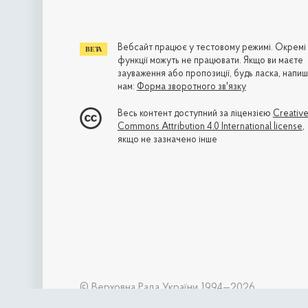
Вебсайт працює у тестовому режимі. Окремі
функції можуть не працювати. Якщо ви маєте
зауваження або пропозиції, будь ласка, напиш
нам:
Форма зворотного зв'язку
Весь контент доступний за ліцензією
Creativ
Commons Attribution 4.0 International license
,
якщо не зазначено інше
© Верховна Рада України 1994—2026