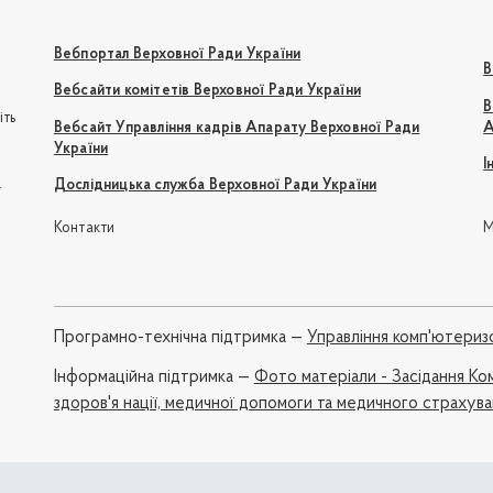
Вебпортал Верховної Ради України
В
Вебсайти комітетів Верховної Ради України
В
іть
Вебсайт Управління кадрів Апарату Верховної Ради
А
України
І
e
Дослідницька служба Верховної Ради України
Контакти
М
Програмно-технічна підтримка —
Управління комп'ютериз
Iнформаційна підтримка —
Фото матеріали - Засідання Ком
здоров'я нації, медичної допомоги та медичного страхув