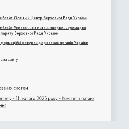
ебсайт Освітній Центр Верховної Ради України
ебсайт Управління з питань звернень громадян
парату Верховної Ради України
нформаційні ресурси державних органів України
апа сайту
ованих систем
ітету - 11 лютого 2025 року - Комітет з питань
ання