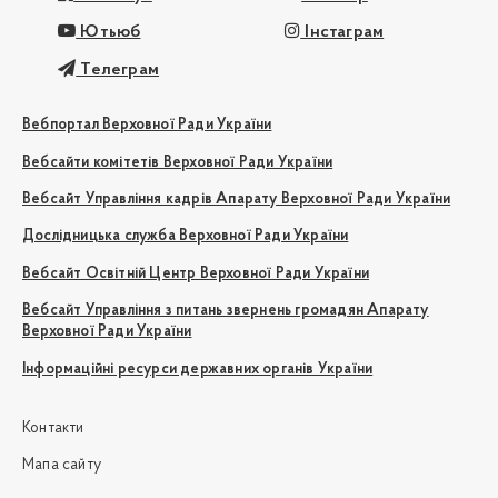
Ютьюб
Інстаграм
Телеграм
Вебпортал Верховної Ради України
Вебсайти комітетів Верховної Ради України
Вебсайт Управління кадрів Апарату Верховної Ради України
Дослідницька служба Верховної Ради України
Вебсайт Освітній Центр Верховної Ради України
Вебсайт Управління з питань звернень громадян Апарату
Верховної Ради України
Інформаційні ресурси державних органів України
Контакти
Мапа сайту