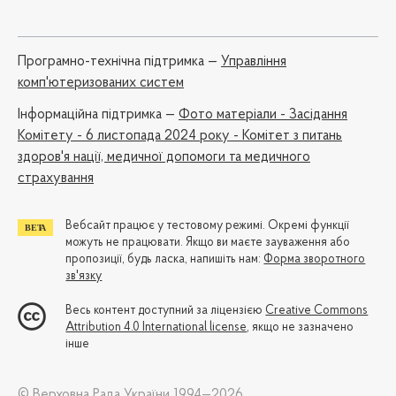
Програмно-технічна підтримка —
Управління
комп'ютеризованих систем
Iнформаційна підтримка —
Фото матеріали - Засідання
Комітету - 6 листопада 2024 року - Комітет з питань
здоров'я нації, медичної допомоги та медичного
страхування
Вебсайт працює у тестовому режимі. Окремі функції
можуть не працювати. Якщо ви маєте зауваження або
пропозиції, будь ласка, напишіть нам:
Форма зворотного
зв'язку
Весь контент доступний за ліцензією
Creative Commons
Attribution 4.0 International license
, якщо не зазначено
інше
© Верховна Рада України 1994—2026