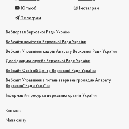
Ютьюб
Інстаграм
Телеграм
Вебпортал Верховної Ради України
Вебсайти комітетів Верховної Ради України
Вебсайт Управління кадрів Апарату Верховної Ради України
Дослідницька служба Верховної Ради України
Вебсайт Освітній Центр Верховної Ради України
Вебсайт Управління з питань звернень громадян Апарату
Верховної Ради України
Інформаційні ресурси державних органів України
Контакти
Мапа сайту