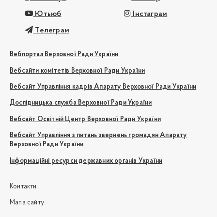
Ютьюб
Інстаграм
Телеграм
Вебпортал Верховної Ради України
Вебсайти комітетів Верховної Ради України
Вебсайт Управління кадрів Апарату Верховної Ради України
Дослідницька служба Верховної Ради України
Вебсайт Освітній Центр Верховної Ради України
Вебсайт Управління з питань звернень громадян Апарату
Верховної Ради України
Інформаційні ресурси державних органів України
Контакти
Мапа сайту