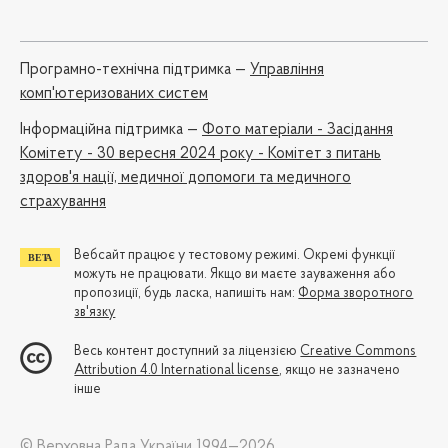
Програмно-технічна підтримка —
Управління
комп'ютеризованих систем
Iнформаційна підтримка —
Фото матеріали - Засідання
Комітету - 30 вересня 2024 року - Комітет з питань
здоров'я нації, медичної допомоги та медичного
страхування
Вебсайт працює у тестовому режимі. Окремі функції
можуть не працювати. Якщо ви маєте зауваження або
пропозиції, будь ласка, напишіть нам:
Форма зворотного
зв'язку
Весь контент доступний за ліцензією
Creative Commons
Attribution 4.0 International license
, якщо не зазначено
інше
© Верховна Рада України 1994—2026