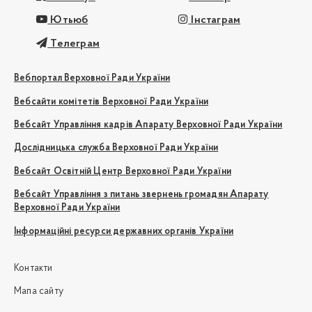
Ютьюб
Інстаграм
Телеграм
Вебпортал Верховної Ради України
Вебсайти комітетів Верховної Ради України
Вебсайт Управління кадрів Апарату Верховної Ради України
Дослідницька служба Верховної Ради України
Вебсайт Освітній Центр Верховної Ради України
Вебсайт Управління з питань звернень громадян Апарату
Верховної Ради України
Інформаційні ресурси державних органів України
Контакти
Мапа сайту