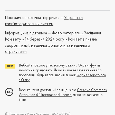
Програмно-технічна підтримка —
Управління
комп'ютеризованих систем
Iнформаційна підтримка —
Фото матеріали - Засідання
Комітету - 14 березня 2024 року - Комітет з питань
здоров'я нації, медичної допомоги та медичного
страхування
Вебсайт працює у тестовому режимі. Окремі функції
можуть не працювати. Якщо ви маєте зауваження або
пропозиції, будь ласка, напишіть нам:
Форма зворотного
зв'язку
Весь контент доступний за ліцензією
Creative Commons
Attribution 4.0 International license
, якщо не зазначено
інше
© Верховна Рада України 1994—2026