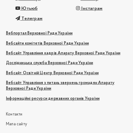
Ютьюб
Інстаграм
Телеграм
Вебпортал Верховної Ради України
Вебсайти комітетів Верховної Ради України
Вебсайт Управління кадрів Апарату Верховної Ради України
Дослідницька служба Верховної Ради України
Вебсайт Освітній Центр Верховної Ради України
Вебсайт Управління з питань звернень громадян Апарату
Верховної Ради України
Інформаційні ресурси державних органів України
Контакти
Мапа сайту