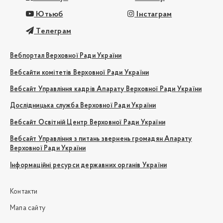
Ютьюб
Інстаграм
Телеграм
Вебпортал Верховної Ради України
Вебсайти комітетів Верховної Ради України
Вебсайт Управління кадрів Апарату Верховної Ради України
Дослідницька служба Верховної Ради України
Вебсайт Освітній Центр Верховної Ради України
Вебсайт Управління з питань звернень громадян Апарату
Верховної Ради України
Інформаційні ресурси державних органів України
Контакти
Мапа сайту