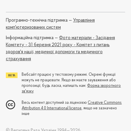
Програмно-технічна підтримка —
Управління
комп'ютеризованих систем
Iнформаційна підтримка —
Фото матеріали - Засідання
Комітету - 31 березня 2021 року - Комітет з питань
здоров'я нації, медичної допомоги та медичного
страхування
Вебсайт працює у тестовому режимі. Окремі функції
можуть не працювати. Якщо ви маєте зауваження або
пропозиції, будь ласка, напишіть нам:
Форма зворотного
зв'язку
Весь контент доступний за ліцензією
Creative Commons
Attribution 4.0 International license
, якщо не зазначено
інше
© Верховна Рада України 1994—2026