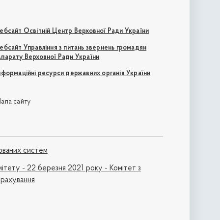
ебсайт Освітній Центр Верховної Ради України
ебсайт Управління з питань звернень громадян
парату Верховної Ради України
нформаційні ресурси державних органів України
апа сайту
ованих систем
ітету - 22 березня 2021 року - Комітет з
трахування