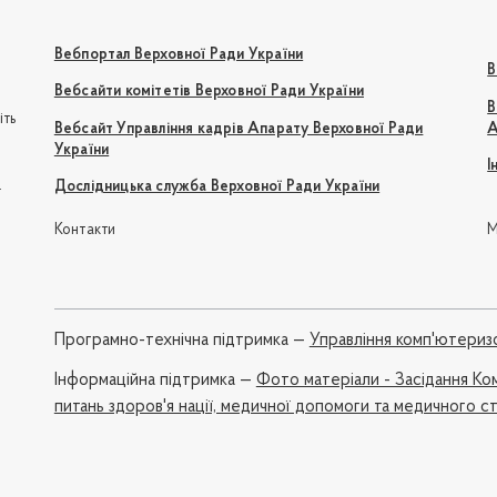
Вебпортал Верховної Ради України
В
Вебсайти комітетів Верховної Ради України
В
іть
Вебсайт Управління кадрів Апарату Верховної Ради
А
України
І
e
Дослідницька служба Верховної Ради України
Контакти
М
Програмно-технічна підтримка —
Управління комп'ютериз
Iнформаційна підтримка —
Фото матеріали - Засідання Ком
питань здоров'я нації, медичної допомоги та медичного с