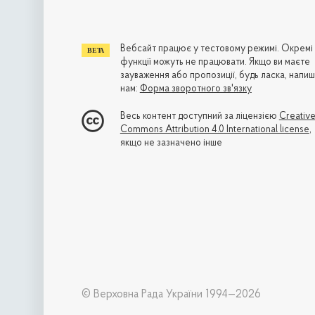
Вебсайт працює у тестовому режимі. Окремі
функції можуть не працювати. Якщо ви маєте
зауваження або пропозиції, будь ласка, напиш
нам:
Форма зворотного зв'язку
Весь контент доступний за ліцензією
Creativ
Commons Attribution 4.0 International license
,
якщо не зазначено інше
© Верховна Рада України 1994—2026