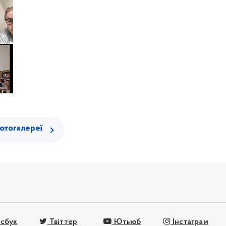
отогалереї
сбук
Твіттер
Ютьюб
Інстаграм