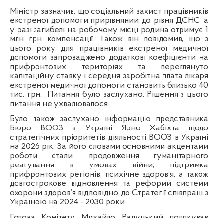
Міністр зазначив, що соціальний захист працівників
екстреної допомоги прирівняний до рівня ДСНС, а
у разі загибелі на робочому місці родина отримує 1
млн грн компенсації. Також він повідомив, що з
цього року для працівників екстреної медичної
допомоги запроваджено додаткові коефіцієнти на
прифронтових територіях та переглянуто
капітаційну ставку і середня заробітна плата лікаря
екстреної медичної допомоги становить близько 40
тис. грн.
Питання було заслухано. Рішення з цього
питання не ухвалювалося.
Було також заслухано інформацію представника
Бюро ВООЗ в Україні Ярно Хабіхта щодо
стратегічних пріоритетів діяльності ВООЗ в Україні
на 2026 рік. За його словами основними акцентами
роботи стали: продовження гуманітарного
реагування в умовах війни, підтримка
прифронтових регіонів, психічне здоров’я, а також
довгострокове відновлення та реформи системи
охорони здоров’я відповідно до Стратегії співпраці з
Україною на 2024 - 2030 роки.
Голова Комітету Михайло Радуцький подякував