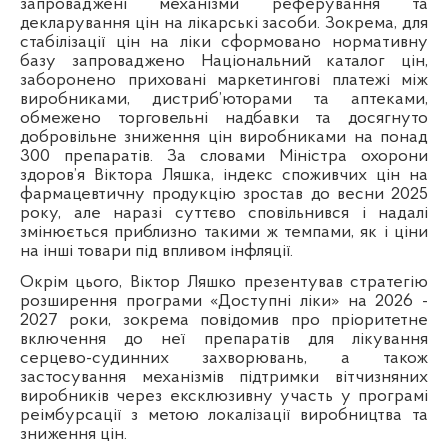
запроваджені механізми реферування та
декларування цін на лікарські засоби. Зокрема, для
стабілізації цін на ліки сформовано нормативну
базу запроваджено Національний каталог цін,
заборонено приховані маркетингові платежі між
виробниками, дистриб’юторами та аптеками,
обмежено торговельні надбавки та досягнуто
добровільне зниження цін виробниками на понад
300 препаратів. За словами Міністра охорони
здоров’я Віктора Ляшка, індекс споживчих цін на
фармацевтичну продукцію зростав до весни 2025
року, але наразі суттєво сповільнився і надалі
змінюється приблизно такими ж темпами, як і ціни
на інші товари під впливом інфляції.
Окрім цього, Віктор Ляшко презентував стратегію
розширення програми «Доступні ліки» на 2026 -
2027 роки, зокрема повідомив про пріоритетне
включення до неї препаратів для лікування
серцево-судинних захворювань, а також
застосування механізмів підтримки вітчизняних
виробників через ексклюзивну участь у програмі
реімбурсації з метою локалізації виробництва та
зниження цін.