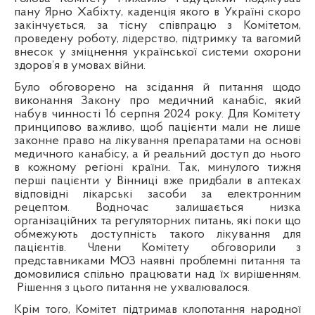
пану Ярно Хабіхту, каденція якого в Україні скоро
закінчується, за тісну співпрацю з Комітетом,
проведену роботу, лідерство, підтримку та вагомий
внесок у зміцнення української системи охорони
здоров’я в умовах війни.
Було обговорено на зсідання й питання щодо
виконання Закону про медичний канабіс, який
набув чинності 16 серпня 2024 року. Для Комітету
принципово важливо, щоб пацієнти мали не лише
законне право на лікування препаратами на основі
медичного канабісу, а й реальний доступ до нього
в кожному регіоні країни. Так, минулого тижня
перші пацієнти у Вінниці вже придбали в аптеках
відповідні лікарські засоби за електронним
рецептом. Водночас залишається низка
організаційних та регуляторних питань, які поки що
обмежують доступність такого лікування для
пацієнтів. Члени Комітету обговорили з
представниками МОЗ наявні проблемні питання та
домовилися спільно працювати над їх вирішенням.
Рішення з цього питання не ухвалювалося.
Крім того, Комітет підтримав клопотання народної