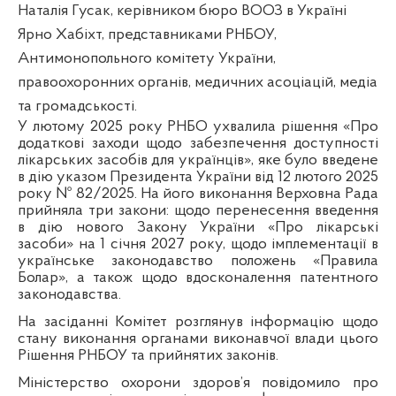
Наталія Гусак, керівником бюро ВООЗ в Україні
Ярно Хабіхт, представниками РНБОУ,
Антимонопольного комітету України,
правоохоронних органів, медичних асоціацій, медіа
та громадськості.
У лютому 2025 року РНБО ухвалила рішення «Про
додаткові заходи щодо забезпечення доступності
лікарських засобів для українців», яке було введене
в дію указом Президента України від 12 лютого 2025
року № 82/2025. На його виконання Верховна Рада
прийняла три закони: щодо перенесення введення
в дію нового Закону України «Про лікарські
засоби» на 1 січня 2027 року, щодо імплементації в
українське законодавство положень «Правила
Болар», а також щодо вдосконалення патентного
законодавства.
На засіданні Комітет розглянув інформацію щодо
стану виконання органами виконавчої влади цього
Рішення РНБОУ та прийнятих законів.
Міністерство охорони здоров’я повідомило про