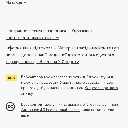
Мапа сайту
Програмно-технічна підтримка —
Управління
комп'ютеризованих систем
Iнформаційна підтримка —
Матеріали засідання Комітету з
питань здоров'я нації, медичної допомоги та медичного
страхування від 18 червня 2026 року
Вебсайт працює у тестовому режимі. Окремі функції
можуть не працювати. Якщо ви маєте зауваження або
пропозиції, будь ласка, напишіть нам:
Форма зворотного
зв'язку
Весь контент доступний за ліцензією
Creative Commons
Attribution 4.0 International license
, якщо не зазначено
інше