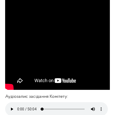
Аудіозапис засідання Комітету: