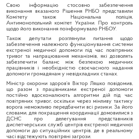
Свою інформацію стосовно забезпечення
виконання вказаного Рішення РНБО представили
Комітету також Національна поліція,
Антимонопольний комітет України. Про контроль
щодо його виконання поінформувало РНБОУ.
Також депутати розглянули питання щодо
забезпечення належного функціонування системи
екстреної медичної допомоги під час повітряних
тривог та напрацювання механізмів, які дозволять
забезпечити баланс між безпекою медичних
працівників і необхідністю своєчасного надання
допомоги громадянам у невідкладних станах.
Міністр охорони здоров’я Віктор Ляшко повідомив,
що разом з працівниками екстреної допомоги
постійно вдосконалюють алгоритми дій під час
повітряних тривог, оскільки через мінливу тактику
ворога неможливо передбачити всі ризики. За його
словами, для покращення координації домовилися з
ДСНС про делегування представників
диспетчерських служб центрів екстреної медичної
допомоги до ситуаційних центрів, де в реальному
часі відстежують повітряні загрози.