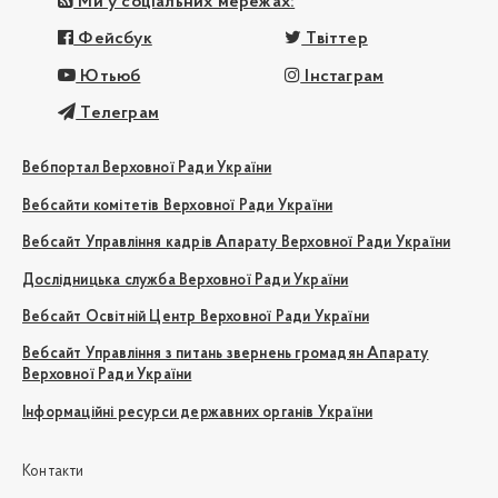
Ми у соціальних мережах:
Фейсбук
Твіттер
Ютьюб
Інстаграм
Телеграм
Вебпортал Верховної Ради України
Вебсайти комітетів Верховної Ради України
Вебсайт Управління кадрів Апарату Верховної Ради України
Дослідницька служба Верховної Ради України
Вебсайт Освітній Центр Верховної Ради України
Вебсайт Управління з питань звернень громадян Апарату
Верховної Ради України
Інформаційні ресурси державних органів України
Контакти