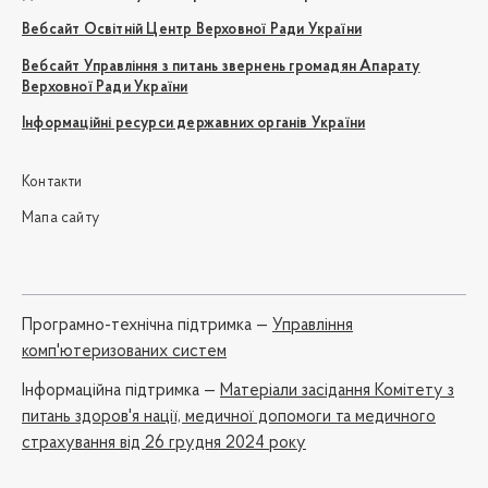
Вебсайт Освітній Центр Верховної Ради України
Вебсайт Управління з питань звернень громадян Апарату
Верховної Ради України
Інформаційні ресурси державних органів України
Контакти
Мапа сайту
Програмно-технічна підтримка —
Управління
комп'ютеризованих систем
Iнформаційна підтримка —
Матеріали засідання Комітету з
питань здоров'я нації, медичної допомоги та медичного
страхування від 26 грудня 2024 року