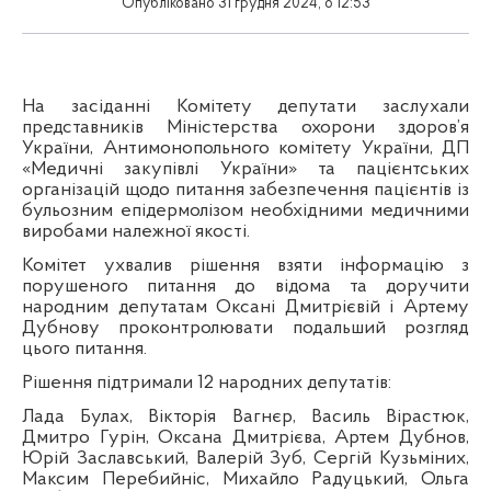
Опубліковано 31 грудня 2024, о 12:53
На засіданні Комітету депутати заслухали
представників Міністерства охорони здоров’я
України, Антимонопольного комітету України, ДП
«Медичні закупівлі України» та пацієнтських
організацій щодо питання забезпечення пацієнтів із
бульозним епідермолізом необхідними медичними
виробами належної якості.
Комітет ухвалив рішення взяти інформацію з
порушеного питання до відома та доручити
народним депутатам Оксані Дмитрієвій і Артему
Дубнову проконтролювати подальший розгляд
цього питання.
Рішення підтримали 12 народних депутатів:
Лада Булах, Вікторія Вагнєр, Василь Вірастюк,
Дмитро Гурін, Оксана Дмитрієва, Артем Дубнов,
Юрій Заславський, Валерій Зуб, Сергій Кузьміних,
Максим Перебийніс, Михайло Радуцький, Ольга