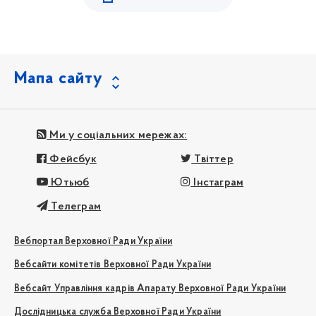
Мапа сайту
Ми у соціальних мережах:
Фейсбук
Твіттер
Ютьюб
Інстаграм
Телеграм
Вебпортал Верховної Ради України
Вебсайти комітетів Верховної Ради України
Вебсайт Управління кадрів Апарату Верховної Ради України
Дослідницька служба Верховної Ради України