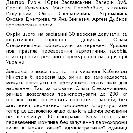
Дмитро Гурін, Юрій Заславський, Валерій Зуб,
Сергій Кузьміних, Максим Перебийніс, Михайло
Радуцький, Ольга Стефанишина. Утримались
Оксана Дмитрієва та Яна Зінкевич. Артем Дубнов
проголосував проти.
Окрім цього, на засіданні 30 вересня депутати, за
ініціативою народного депутата Ольги
Стефанишиної, обговорили затверджені Урядом
нові правила перевезення наркотичних засобів,
психотропних речовин і прекурсорів на території
України.
Зокрема, йшлося про те, що ухвалені Кабінетом
Міністрів 5 вересня ц.р. зміни до законодавства
можуть вплинути на доступність таких ліків для
населення. Так, за словами Ольги Стефанишиної,
раніше дозволялося транспортувати до 200 кг
готових ліків, що містять наркотичні засоби, без
залучення державних охоронних структур, але
тепер це дозволено якщо кількість діючої речовини
не перевищує 10 кілограмів. Крім того, таке
перевезення можливе без залучення держохорони
лише в межах однієї адміністративної одиниці