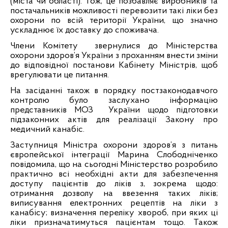
(міста чи області). Тож, це позбавляє виробників та
постачальників можливості перевозити такі ліки без
охорони по всій території України, що значно
ускладнює їх доставку до споживача.
Члени Комітету
звернулися до Міністерства
охорони здоров’я України з проханням внести зміни
до відповідної постанови Кабінету Міністрів, щоб
врегулювати це питання.
На засіданні також в порядку постзаконодавчого
контролю було заслухано інформацію
представників МОЗ
України щодо підготовки
підзаконних актів для реалізації Закону про
медичний канабіс.
Заступниця Міністра охорони здоров’я з питань
європейської інтеграції Марина Слободніченко
повідомила, що на сьогодні Міністерство розробило
практично всі необхідні акти для забезпечення
доступу пацієнтів до ліків з, зокрема щодо:
отримання дозволу на ввезення таких ліків;
виписування електронних рецептів на ліки з
канабісу; визначення переліку хвороб, при яких ці
ліки призначатимуться пацієнтам тощо. Також