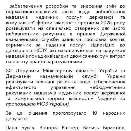
забезпечення розробки та внесення змін до
нормативно-правових актів щодо зобов’язання
надавачів медичних послуг державної та
комунальної форми власності протягом 2025 року
розміщувати на спеціально створених для цього
небюджетних рахунках в органах Державної
казначейської служби залишки грошових коштів,
отриманих за надання послуг відповідно до
договорів з НСЗУ, які накопичуються на рахунках
надавачів понад еквівалент двомісячних сум витрат
на оплату праці з нарахуваннями.
30. Доручити Міністерству фінансів України та
Державній казначейській службі України
реалізувати технічні рішення щодо забезпечення
ефективного управління небюджетними
рахунками надавачів медичних послуг державної
та комунальної форми власності»
(додано за
пропозицією МОЗ України).
За це рішення проголосувало 10 народних
депутатів:
Лада Булах, Вікторія Вагнер, Василь Вірастюк,