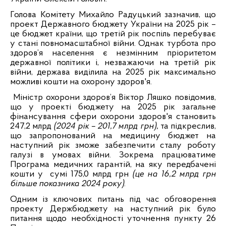
Голова Комітету Михайло Радуцький зазначив, що
проект Державного бюджету України на 2025 рік –
це бюджет країни, що третій рік поспіль перебуває
у стані повномасштабної війни. Однак турбота про
здоров’я населення є незмінним пріоритетом
державної політики і, незважаючи на третій рік
війни, держава виділила на 2025 рік максимально
можливі кошти на охорону здоров'я.
Міністр охорони здоров’я Віктор Ляшко повідомив,
що у проекті бюджету на 2025 рік загальне
фінансування сфери охорони здоров'я становить
247,2 млрд
(2024 рік – 201,7 млрд грн),
та
підкреслив,
що запропонований на медицину бюджет на
наступний рік зможе забезпечити сталу роботу
галузі в умовах війни. Зокрема працюватиме
Програма медичних гарантій, на яку передбачені
кошти у
сумі 175,0 млрд грн
(це на 16,2 млрд грн
більше показника 2024 року)
.
Одним із ключових питань під час обговорення
проекту Держбюджету на наступний рік було
питання щодо необхідності уточнення пункту 26