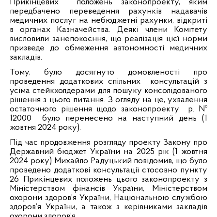
Прикінцевих
положень законопроекту, яким
передбачено переведення рахунків надавачів
медичних послуг на небюджетні рахунки, відкриті
в органах Казначейства. Деякі члени Комітету
висловили занепокоєння, що реалізація цієї норми
призведе до обмеження автономності медичних
закладів.
Тому, було досягнуто домовленості про
проведення додаткових спільних
консультацій з
усіма стейкхолдерами для пошуку консолідованого
рішення з цього питання. З огляду на це, ухвалення
остаточного рішення щодо законопроекту
р. №
12000
було перенесено на наступний день (1
жовтня 2024 року).
Під час продовження розгляду проекту Закону про
Державний бюджет України на 2025 рік
(1 жовтня
2024 року)
Михайло Радуцький повідомив, що було
проведено додаткові консультації стосовно пункту
26 Прикінцевих положень цього законопроекту з
Міністерством фінансів України, Міністерством
охорони здоров’я України, Національною службою
здоров’я України, а також з керівниками закладів
охорони здоров’я.