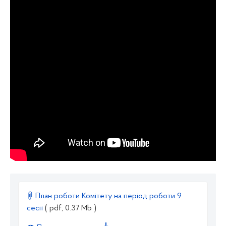
План роботи Комітету на період роботи 9
сесії
( pdf, 0.37 Mb )