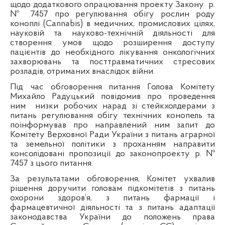
щодо додаткового опрацювання проекту Закону
р.
№ 7457 про регулювання обігу рослин роду
коноплі (Cannabis) в медичних, промислових цілях,
науковій та науково-технічній діяльності для
створення умов щодо розширення доступу
пацієнтів до необхідного лікування онкологічних
захворювань та посттравматичних стресових
розладів, отриманих внаслідок війни.
Під час обговорення питання Голова Комітету
Михайло Радуцький повідомив про проведення
ним
низки робочих нарад зі стейкхолдерами з
питань регулювання обігу технічних конопель та
поінформував про направлений ним запит до
Комітету Верховної Ради України з питань аграрної
та земельної політики з проханням направити
консолідовані пропозиції до законопроекту р.
№
7457 з цього питання.
За результатами обговорення, Комітет ухвалив
рішення доручити головам підкомітетів з питань
охорони здоров’я, з питань фармації і
фармацевтичної діяльності та з питань адаптації
законодавства України до положень права