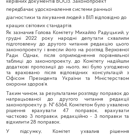
керівних документів ВООЗ.
Законопроект
передбачає удосконалення системи ранньої
діагностики та лікування людей з ВІЛ відповідно до
кращих світових стандартів.
Як зазначив Голова Комітету Михайло Радуцький, у
грудні 2022 року народні депутати схвалили
підготовлену до другого читання редакцію цього
законопроекту і внесли його на розгляд Верховної
Ради. Однак, після оприлюднення порівняльної
таблиці до законопроекту, до Комітету надійшли
додаткові пропозиції до нього, які було узгоджено
та враховано після відповідних консультацій з
Офісом Президента України та Міністерством
охорони здоров’я.
Таким чином, за результатами розгляду поправок до
напрацьованої до другого читання редакції
законопроекту р. № 6364, Комітетом було ухвалено
рішення врахувати 47 поправок, врахувати
частково 3 поправки, редакційно - 3 поправки та
відхилити 28 поправок.
У підсумку, Комітет ухвалив рішення