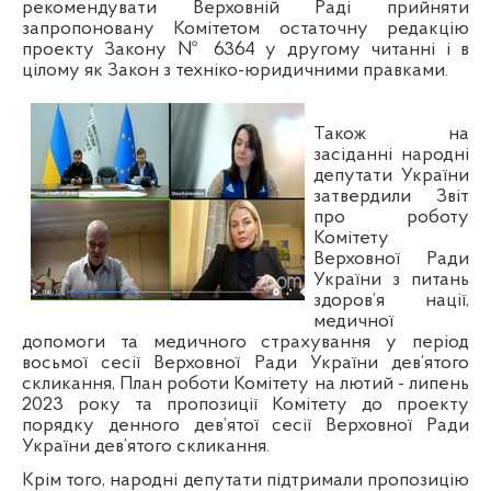
рекомендувати Верховній Раді прийняти
запропоновану Комітетом остаточну редакцію
проекту Закону № 6364 у другому читанні і в
цілому як Закон з техніко-юридичними правками.
Також на
засіданні народні
депутати України
затвердили Звіт
про роботу
Комітету
Верховної Ради
України з питань
здоров’я нації,
медичної
допомоги та медичного страхування у період
восьмої сесії Верховної Ради України дев’ятого
скликання, План роботи Комітету на лютий - липень
2023 року та пропозиції Комітету до проекту
порядку денного дев’ятої сесії Верховної Ради
України дев’ятого скликання.
Крім того,
народні депутати підтримали пропозицію