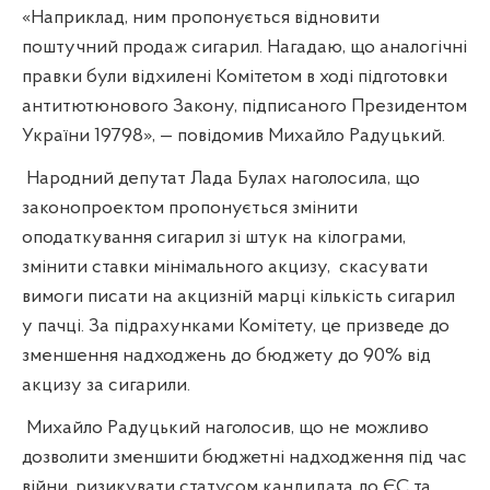
«Наприклад, ним пропонується відновити
поштучний продаж сигарил. Нагадаю, що аналогічні
правки були відхилені Комітетом в ході підготовки
антитютюнового Закону, підписаного Президентом
України 19798», — повідомив Михайло Радуцький.
Народний депутат Лада Булах наголосила, що
законопроектом пропонується змінити
оподаткування сигарил зі штук на кілограми,
змінити ставки мінімального акцизу, скасувати
вимоги писати на акцизній марці кількість сигарил
у пачці. За підрахунками Комітету, це призведе до
зменшення надходжень до бюджету до 90% від
акцизу за сигарили.
Михайло Радуцький наголосив, що не можливо
дозволити зменшити бюджетні надходження під час
війни, ризикувати статусом кандидата до ЄС та