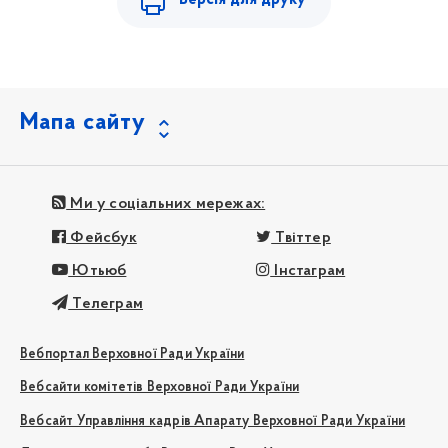
Мапа сайту
Ми у соціальних мережах:
Фейсбук
Твіттер
Ютьюб
Інстаграм
Телеграм
Вебпортал Верховної Ради України
Вебсайти комітетів Верховної Ради України
Вебсайт Управління кадрів Апарату Верховної Ради України