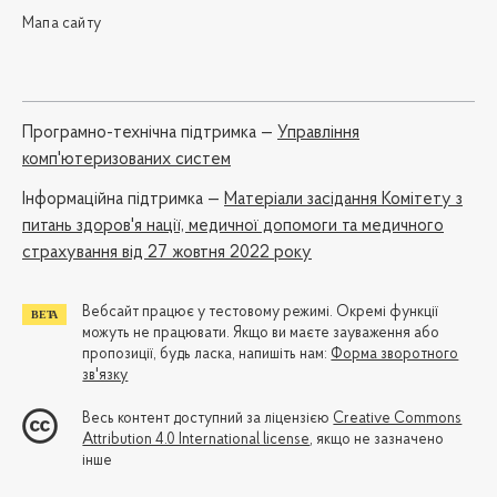
Мапа сайту
Програмно-технічна підтримка —
Управління
комп'ютеризованих систем
Iнформаційна підтримка —
Матеріали засідання Комітету з
питань здоров'я нації, медичної допомоги та медичного
страхування від 27 жовтня 2022 року
Вебсайт працює у тестовому режимі. Окремі функції
можуть не працювати. Якщо ви маєте зауваження або
пропозиції, будь ласка, напишіть нам:
Форма зворотного
зв'язку
Весь контент доступний за ліцензією
Creative Commons
Attribution 4.0 International license
, якщо не зазначено
інше