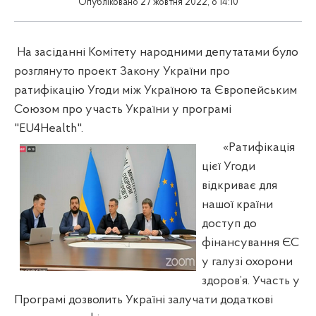
Опубліковано 27 жовтня 2022, о 14:10
На засіданні Комітету народними депутатами було
розглянуто проект Закону України про
ратифікацію Угоди між Україною та Європейським
Союзом про участь України у програмі
"EU4Health".
«Ратифікація
цієї Угоди
відкриває для
нашої країни
доступ до
фінансування ЄС
у галузі охорони
здоров’я. Участь у
Програмі дозволить Україні залучати додаткові