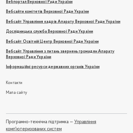
Вебпортал Верховної Ради України
Вебсайти комітетів Верховної Ради України
Вебсайт Управління кадрів Апарату Верховної Ради України
Дослідницька служба Верховної Ради України
Вебсайт Освітній Центр Верховної Ради України
Вебсайт Управління з питань звернень громадян Апарату
Верховної Ради України
Інформаційні ресурси державних органів України
Контакти
Мапа сайту
Програмно-технічна підтримка —
Управління
комп'ютеризованих систем