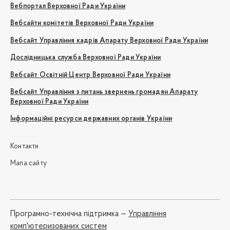
Вебпортал Верховної Ради України
Вебсайти комітетів Верховної Ради України
Вебсайт Управління кадрів Апарату Верховної Ради України
Дослідницька служба Верховної Ради України
Вебсайт Освітній Центр Верховної Ради України
Вебсайт Управління з питань звернень громадян Апарату
Верховної Ради України
Інформаційні ресурси державних органів України
Контакти
Мапа сайту
Програмно-технічна підтримка —
Управління
комп'ютеризованих систем