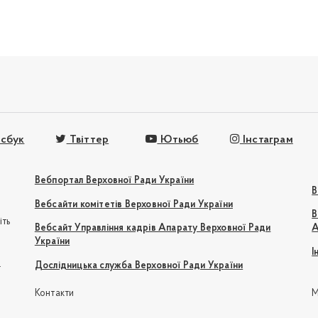
сбук
Твіттер
Ютьюб
Інстаграм
Вебпортал Верховної Ради України
В
Вебсайти комітетів Верховної Ради України
В
іть
Вебсайт Управління кадрів Апарату Верховної Ради
А
України
І
e
Дослідницька служба Верховної Ради України
Контакти
М