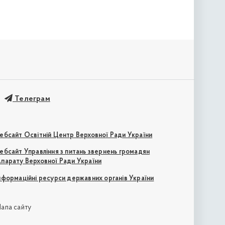
Телеграм
ебсайт Освітній Центр Верховної Ради України
ебсайт Управління з питань звернень громадян
парату Верховної Ради України
нформаційні ресурси державних органів України
апа сайту